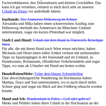
Fachwerkhäusern, den Dekorationen und kleinen Geschäften. Das
kann ich gut verstehen, erinnert es mich doch sehr an unseren
Urlaub im Elsass
vor anderthalb Jahren.
Isarhunde:
Der Ammersee Höhenweg im Schnee
Alexandra und Mika haben einen schneereichen Ausflug zum
Höhenweg oberhalb des Ammersees im Münchner Umland
unternommen, sogar ein kurzes Pfotenbad war möglich.
Stadt-Land-Hund:
Urlaub mit dem Hund in Österreich: Reisetipps
Wien
Für alle, die mit ihrem Hund nach Wien reisen möchten, haben
Michaela und Henri einen tollen Artikel verfasst mit umfassenden
Tipps zu Spaziergängen in der Innenstadt und im Umland, zu
Hundezonen, Restaurants, öffentlichen Verkehrsmitteln und sogar
Tipps, wo man als Urlauber mit Hund am besten wohnt.
HundeReisenMehr:
Folge dem blauen Schmetterling
Eine abwechslungsreiche Wanderung im Hochtaunus haben
Martina, Dayo und Suri unternommen, wo es auch durch tiefen
Schnee ging und sogar ein Blick auf den Feldberg erhascht werden
konnte.
Hund und Ich:
Hundeurlaub in Polen – Geil oder geht so?
Mieke und Pebbles haben ihren Urlaub in der Hochsaison an der