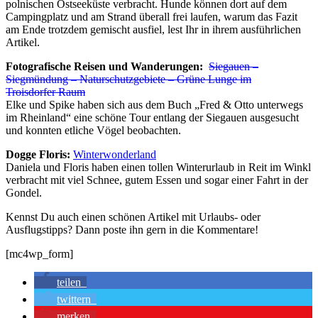
polnischen Ostseeküste verbracht. Hunde können dort auf dem
Campingplatz und am Strand überall frei laufen, warum das Fazit
am Ende trotzdem gemischt ausfiel, lest Ihr in ihrem ausführlichen
Artikel.
Fotografische Reisen und Wanderungen:
Siegauen –
Siegmündung – Naturschutzgebiete – Grüne Lunge im
Troisdorfer Raum
Elke und Spike haben sich aus dem Buch „Fred & Otto unterwegs
im Rheinland“ eine schöne Tour entlang der Siegauen ausgesucht
und konnten etliche Vögel beobachten.
Dogge Floris:
Winterwonderland
Daniela und Floris haben einen tollen Winterurlaub in Reit im Winkl
verbracht mit viel Schnee, gutem Essen und sogar einer Fahrt in der
Gondel.
Kennst Du auch einen schönen Artikel mit Urlaubs- oder
Ausflugstipps? Dann poste ihn gern in die Kommentare!
[mc4wp_form]
teilen
twittern
merken