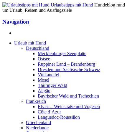
Urlaubstipps mit Hund
Hundeblog rund
um Urlaub, Reisen und Ausflugsziele
Navigation
Urlaub mit Hund
Deutschland
Mecklenburger Seenplatte
Ostsee
Ruppiner Land – Brandenburg
Dresden und Sächsische Schweiz
Vulkaneifel
Mosel
Thüringer Wald
Allgäu
Bayrischer Wald und Tschechien
Frankreich
Elsass – Weinstraße und Vogesen
Côte d’Azur
Languedoc-Roussillon
Griechenland
Niederlande