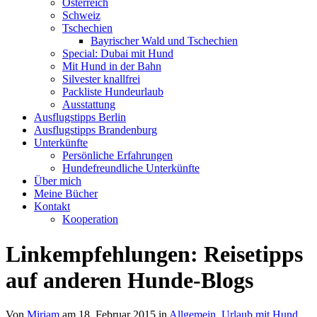
Österreich
Schweiz
Tschechien
Bayrischer Wald und Tschechien
Special: Dubai mit Hund
Mit Hund in der Bahn
Silvester knallfrei
Packliste Hundeurlaub
Ausstattung
Ausflugstipps Berlin
Ausflugstipps Brandenburg
Unterkünfte
Persönliche Erfahrungen
Hundefreundliche Unterkünfte
Über mich
Meine Bücher
Kontakt
Kooperation
Linkempfehlungen: Reisetipps
auf anderen Hunde-Blogs
Von
Miriam
am
18. Februar 2015
in
Allgemein
,
Urlaub mit Hund