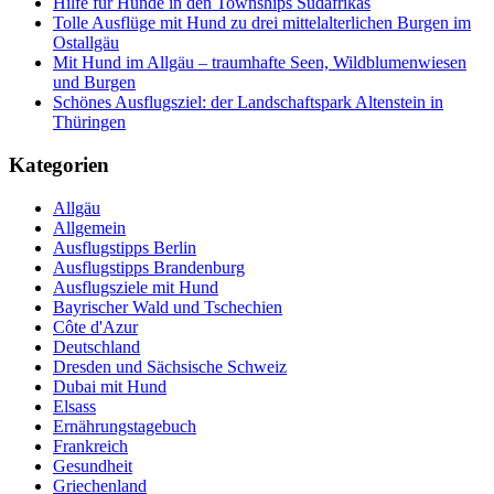
Hilfe für Hunde in den Townships Südafrikas
Tolle Ausflüge mit Hund zu drei mittelalterlichen Burgen im
Ostallgäu
Mit Hund im Allgäu – traumhafte Seen, Wildblumenwiesen
und Burgen
Schönes Ausflugsziel: der Landschaftspark Altenstein in
Thüringen
Kategorien
Allgäu
Allgemein
Ausflugstipps Berlin
Ausflugstipps Brandenburg
Ausflugsziele mit Hund
Bayrischer Wald und Tschechien
Côte d'Azur
Deutschland
Dresden und Sächsische Schweiz
Dubai mit Hund
Elsass
Ernährungstagebuch
Frankreich
Gesundheit
Griechenland