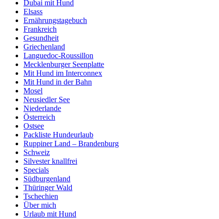
Dubai mit Hund
Elsass
Ernährungstagebuch
Frankreich
Gesundheit
Griechenland
Languedoc-Roussillon
Mecklenburger Seenplatte
Mit Hund im Interconnex
Mit Hund in der Bahn
Mosel
Neusiedler See
Niederlande
Österreich
Ostsee
Packliste Hundeurlaub
Ruppiner Land – Brandenburg
Schweiz
Silvester knallfrei
Specials
Südburgenland
Thüringer Wald
Tschechien
Über mich
Urlaub mit Hund