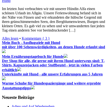
Hund
Im letzten Juni verbrachten wir mit unserer Hündin Alfa einen
schönen Urlaub im Allgäu. Unsere Ferienwohnung befand sich in
der Nähe von Füssen und wir erkundeten die hübsche Gegend mit
ihren grünschimmernden Seen, den Bergblumenwiesen, Burgen und
kleinen Orten. Es gab viel zu sehen und wir umwanderten fast jeden
Tag einen anderen See vor beeindruckender […]
Alles lesen
•
Kommentare { 3 }
Mein Buch - Ausflugsziele mit Hund
mit über 100 Sehenswürdigkeiten, an denen Hunde erlaubt sind
Mein Ernährungstagebuch für Hunde
Der Shop für alle, die gerne mit ihrem Hund unterwegs sind: T-
Shirts, Kapuzenjacken oder Stoffbeutel - jetzt in vielen Farben
erhältlich
Unterkünfte mit Hund - alle unsere Erfahrungen aus 5 Jahren
Warme Schuhe für Hundespaziergänge und weitere erprobte
Ausstattungstipps
Neueste Beiträge
Adieu und Auf Wiedersehen