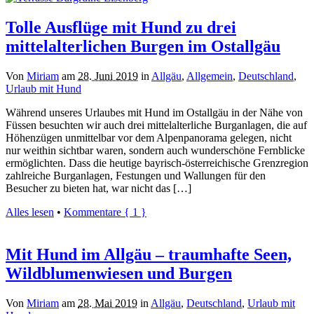
Tolle Ausflüge mit Hund zu drei
mittelalterlichen Burgen im Ostallgäu
Von
Miriam
am
28. Juni 2019
in
Allgäu
,
Allgemein
,
Deutschland
,
Urlaub mit Hund
Während unseres Urlaubes mit Hund im Ostallgäu in der Nähe von
Füssen besuchten wir auch drei mittelalterliche Burganlagen, die auf
Höhenzügen unmittelbar vor dem Alpenpanorama gelegen, nicht
nur weithin sichtbar waren, sondern auch wunderschöne Fernblicke
ermöglichten. Dass die heutige bayrisch-österreichische Grenzregion
zahlreiche Burganlagen, Festungen und Wallungen für den
Besucher zu bieten hat, war nicht das […]
Alles lesen
•
Kommentare { 1 }
Mit Hund im Allgäu – traumhafte Seen,
Wildblumenwiesen und Burgen
Von
Miriam
am
28. Mai 2019
in
Allgäu
,
Deutschland
,
Urlaub mit