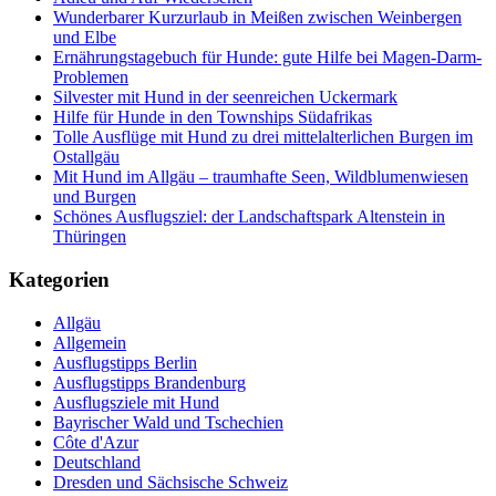
Wunderbarer Kurzurlaub in Meißen zwischen Weinbergen
und Elbe
Ernährungstagebuch für Hunde: gute Hilfe bei Magen-Darm-
Problemen
Silvester mit Hund in der seenreichen Uckermark
Hilfe für Hunde in den Townships Südafrikas
Tolle Ausflüge mit Hund zu drei mittelalterlichen Burgen im
Ostallgäu
Mit Hund im Allgäu – traumhafte Seen, Wildblumenwiesen
und Burgen
Schönes Ausflugsziel: der Landschaftspark Altenstein in
Thüringen
Kategorien
Allgäu
Allgemein
Ausflugstipps Berlin
Ausflugstipps Brandenburg
Ausflugsziele mit Hund
Bayrischer Wald und Tschechien
Côte d'Azur
Deutschland
Dresden und Sächsische Schweiz