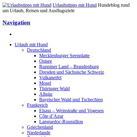
Urlaubstipps mit Hund
Hundeblog rund
um Urlaub, Reisen und Ausflugsziele
Navigation
Urlaub mit Hund
Deutschland
Mecklenburger Seenplatte
Ostsee
Ruppiner Land – Brandenburg
Dresden und Sächsische Schweiz
Vulkaneifel
Mosel
Thüringer Wald
Allgäu
Bayrischer Wald und Tschechien
Frankreich
Elsass – Weinstraße und Vogesen
Côte d’Azur
Languedoc-Roussillon
Griechenland
Niederlande