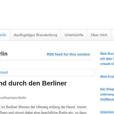
erlin
Ausflugstipps Brandenburg
Unterkünfte
Über mich
rlin
Mein Buch
RSS feed for this section
mit über
erlaubt s
Mein Ern
nd durch den Berliner
Der Shop 
unterwegs
usflugstipps Berlin
Stoffbeute
et im Berliner Westen der Uferweg entlang der Havel. Immer
Unterkünf
Seen und nimmt dabei eine beachtliche Breite ein, so dass