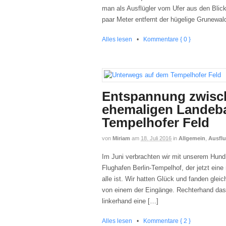
man als Ausflügler vom Ufer aus den Blic
paar Meter entfernt der hügelige Grunewa
Alles lesen
•
Kommentare { 0 }
Entspannung zwisc
ehemaligen Landeb
Tempelhofer Feld
von
Miriam
am
18. Juli 2016
in
Allgemein
,
Ausflu
Im Juni verbrachten wir mit unserem Hun
Flughafen Berlin-Tempelhof, der jetzt eine 
alle ist. Wir hatten Glück und fanden gle
von einem der Eingänge. Rechterhand da
linkerhand eine […]
Alles lesen
•
Kommentare { 2 }