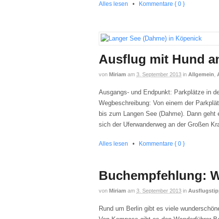
Alles lesen
•
Kommentare { 0 }
Ausflug mit Hund a
von
Miriam
am
3. September 2013
in
Allgemein
,
Ausgangs- und Endpunkt: Parkplätze in d
Wegbeschreibung: Von einem der Parkplät
bis zum Langen See (Dahme). Dann geht e
sich der Uferwanderweg an der Großen Kra
Alles lesen
•
Kommentare { 0 }
Buchempfehlung: Wa
von
Miriam
am
3. September 2013
in
Ausflugstip
Rund um Berlin gibt es viele wunderschö