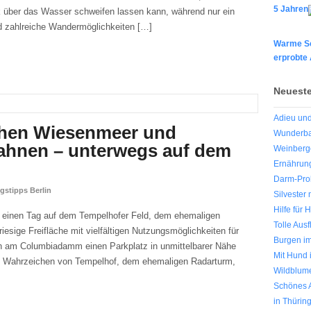
5 Jahren
k über das Wasser schweifen lassen kann, während nur ein
ld zahlreiche Wandermöglichkeiten […]
Warme Sc
erprobte
Neueste
Adieu un
hen Wiesenmeer und
Wunderba
ahnen – unterwegs auf dem
Weinberg
Ernährung
Darm-Pro
gstipps Berlin
Silvester
Hilfe für
d einen Tag auf dem Tempelhofer Feld, dem ehemaligen
Tolle Ausf
riesige Freifläche mit vielfältigen Nutzungsmöglichkeiten für
Burgen im
ich am Columbiadamm einen Parkplatz in unmittelbarer Nähe
Mit Hund 
s Wahrzeichen von Tempelhof, dem ehemaligen Radarturm,
Wildblum
Schönes A
in Thürin