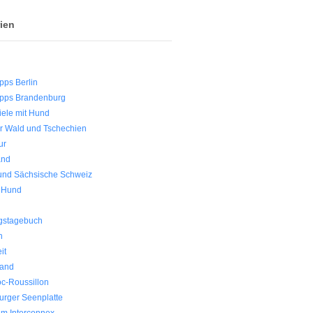
ien
n
ipps Berlin
ipps Brandenburg
iele mit Hund
r Wald und Tschechien
ur
and
und Sächsische Schweiz
t Hund
gstagebuch
h
it
land
c-Roussillon
urger Seenplatte