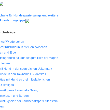
huhe für Hundespaziergänge und weitere
 Ausstattungstipps
 Beiträge
d Auf Wiedersehen
rer Kurzurlaub in Meißen zwischen
en und Elbe
stagebuch für Hunde: gute Hilfe bei Magen-
blemen
 mit Hund in der seenreichen Uckermark
 Hunde in den Townships Südafrikas
lüge mit Hund zu drei mittelalterlichen
 Ostallgäu
im Allgäu – traumhafte Seen,
enwiesen und Burgen
usflugsziel: der Landschaftspark Altenstein
gen