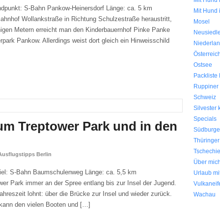
Mit Hund 
dpunkt: S-Bahn Pankow-Heinersdorf Länge: ca. 5 km
Mit Hund 
nhof Wollankstraße in Richtung Schulzestraße heraustritt,
Mosel
nigen Metern erreicht man den Kinderbauernhof Pinke Panke
Neusiedl
park Pankow. Allerdings weist dort gleich ein Hinweisschild
Niederla
Österreic
Ostsee
Packliste
Ruppiner
Schweiz
Silvester k
Specials
um Treptower Park und in den
Südburge
Thüringe
Tschechi
Ausflugstipps Berlin
Über mic
iel: S-Bahn Baumschulenweg Länge: ca. 5,5 km
Urlaub mi
r Park immer an der Spree entlang bis zur Insel der Jugend.
Vulkaneif
ahreszeit lohnt: über die Brücke zur Insel und wieder zurück.
Wachau
kann den vielen Booten und […]