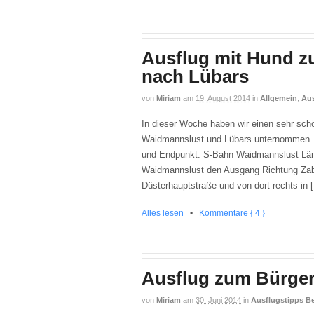
Ausflug mit Hund z
nach Lübars
von
Miriam
am
19. August 2014
in
Allgemein
,
Aus
In dieser Woche haben wir einen sehr sch
Waidmannslust und Lübars unternommen. 
und Endpunkt: S-Bahn Waidmannslust Lä
Waidmannslust den Ausgang Richtung Zabe
Düsterhauptstraße und von dort rechts in 
Alles lesen
•
Kommentare { 4 }
Ausflug zum Bürge
von
Miriam
am
30. Juni 2014
in
Ausflugstipps Be