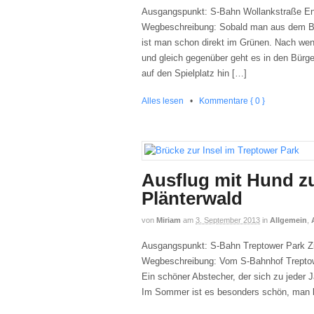
Ausgangspunkt: S-Bahn Wollankstraße En
Wegbeschreibung: Sobald man aus dem Bah
ist man schon direkt im Grünen. Nach we
und gleich gegenüber geht es in den Bürger
auf den Spielplatz hin […]
Alles lesen
•
Kommentare { 0 }
Ausflug mit Hund z
Plänterwald
von
Miriam
am
3. September 2013
in
Allgemein
,
Ausgangspunkt: S-Bahn Treptower Park Z
Wegbeschreibung: Vom S-Bahnhof Treptowe
Ein schöner Abstecher, der sich zu jeder J
Im Sommer ist es besonders schön, man 