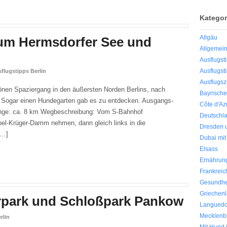
Kategor
Allgäu
um Hermsdorfer See und
Allgemei
Ausflugst
Ausflugst
flugstipps Berlin
Ausflugsz
önen Spaziergang in den äußersten Norden Berlins, nach
Bayrische
Sogar einen Hundegarten gab es zu entdecken. Ausgangs-
Côte d'Az
nge: ca. 8 km Wegbeschreibung: Vom S-Bahnhof
Deutschl
l-Krüger-Damm nehmen, dann gleich links in die
Dresden 
[…]
Dubai mi
Elsass
Ernährun
Frankreic
Gesundhe
Griechen
rpark und Schloßpark Pankow
Languedo
Mecklenb
rlin