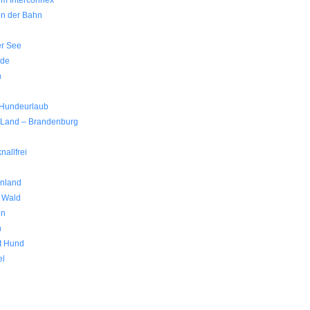
im Interconnex
in der Bahn
er See
nde
h
 Hundeurlaub
 Land – Brandenburg
nallfrei
nland
r Wald
en
h
t Hund
el