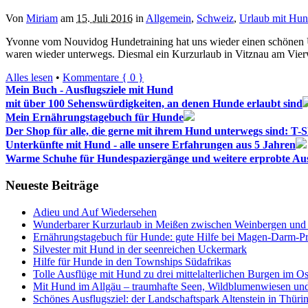
Von
Miriam
am
15. Juli 2016
in
Allgemein
,
Schweiz
,
Urlaub mit Hu
Yvonne vom Nouvidog Hundetraining hat uns wieder einen schönen Url
waren wieder unterwegs. Diesmal ein Kurzurlaub in Vitznau am Vierw
Alles lesen
•
Kommentare { 0 }
Mein Buch - Ausflugsziele mit Hund
mit über 100 Sehenswürdigkeiten, an denen Hunde erlaubt sind
Mein Ernährungstagebuch für Hunde
Der Shop für alle, die gerne mit ihrem Hund unterwegs sind: T-Shi
Unterkünfte mit Hund - alle unsere Erfahrungen aus 5 Jahren
Warme Schuhe für Hundespaziergänge und weitere erprobte Aus
Neueste Beiträge
Adieu und Auf Wiedersehen
Wunderbarer Kurzurlaub in Meißen zwischen Weinbergen und
Ernährungstagebuch für Hunde: gute Hilfe bei Magen-Darm-P
Silvester mit Hund in der seenreichen Uckermark
Hilfe für Hunde in den Townships Südafrikas
Tolle Ausflüge mit Hund zu drei mittelalterlichen Burgen im Os
Mit Hund im Allgäu – traumhafte Seen, Wildblumenwiesen un
Schönes Ausflugsziel: der Landschaftspark Altenstein in Thüri