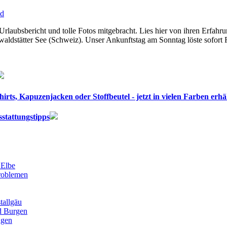
nd
aubsbericht und tolle Fotos mitgebracht. Lies hier von ihren Erfahr
aldstätter See (Schweiz). Unser Ankunftstag am Sonntag löste sofort 
rts, Kapuzenjacken oder Stoffbeutel - jetzt in vielen Farben erhäl
stattungstipps
 Elbe
roblemen
tallgäu
d Burgen
ngen