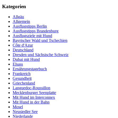
Kategorien
Allgäu
Allgemein
Ausflugstipps Berlin
Ausflugstipps Brandenburg
Ausflugsziele mit Hund
Bayrischer Wald und Tschechien
Côte d'Azur
Deutschland
Dresden und Sächsische Schweiz
Dubai mit Hund
Elsass
Ernährungstagebuch
Frankreich
Gesundheit
Griechenland
Languedoc-Roussillon
Mecklenburger Seenplatte
Mit Hund im Interconnex
Mit Hund in der Bahn
Mosel
Neusiedler See
Niederlande