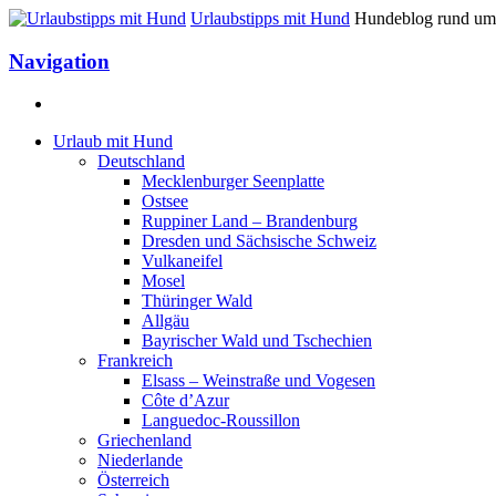
Urlaubstipps mit Hund
Hundeblog rund um 
Navigation
Urlaub mit Hund
Deutschland
Mecklenburger Seenplatte
Ostsee
Ruppiner Land – Brandenburg
Dresden und Sächsische Schweiz
Vulkaneifel
Mosel
Thüringer Wald
Allgäu
Bayrischer Wald und Tschechien
Frankreich
Elsass – Weinstraße und Vogesen
Côte d’Azur
Languedoc-Roussillon
Griechenland
Niederlande
Österreich