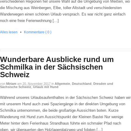
verschiedenen Regionen fiel unsere Wahl auf die Umgebung von Meißen, wo
die Mischung aus Weinbergen, Elbe, toller Altstadt und verschiedensten
Wanderwegen einen schönen Urlaub versprach. Es war nicht ganz einfach
noch eine freie Ferienwohnung […]
Alles lesen
•
Kommentare { 0 }
Wunderbare Ausblicke rund um
Schmilka in der Sächsischen
Schweiz
von
Miriam
am
20. November 2017
in
Allgemein
,
Deutschland
,
Dresden und
Sächsische Schweiz
,
Urlaub mit Hund
Während unseres Urlaubsaufenthaltes in der Sächsischen Schweiz haben wir
mit unserem Hund auch zwei Spaziergänge in der direkten Umgebung von
Schmilka unternommen, die beide großartige Aussichten boten. Kurze
Wanderung mit Hund zum Aussichtspunkt der Kleinen Bastei Nur wenige
Meter hinter dem Ferienhaus Strandhaus führte ein schmaler Pfad nach
oben, wir überquerten den Holzlagerplatzweg und folgten […]