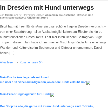
In Dresden mit Hund unterwegs
von
Miriam
am
22. Dezember 2015
in
Allgemein
,
Deutschland
,
Dresden und
Sächsische Schweiz
,
Urlaub mit Hund
Birgit hat mit ihrer Hündin Amy ein paar schöne Tage in Dresden verbracht –
von einer Stadtführung, tollen Auslaufmöglichkeiten am Elbufer bis hin zu
hundefreundlichen Restaurants. Lest hier ihren Bericht! Beitrag von Birgit
Timpe In diesem Jahr habe ich mit meiner Mischlingshündin Amy eine lange
Wander- und Kulturreise im September und Oktober unternommen. Dabei
haben […]
Alles lesen
•
Kommentare { 5 }
Mein Buch - Ausflugsziele mit Hund
mit über 100 Sehenswürdigkeiten, an denen Hunde erlaubt sind
Mein Ernährungstagebuch für Hunde
Der Shop für alle, die gerne mit ihrem Hund unterwegs sind: T-Shirts,