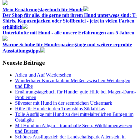
Mein Ernährungstagebuch für Hunde
Der Shop für alle, die gerne mit ihrem Hund unterwegs sind: T-
Shirts, Kapuzenjacken oder Stoffbeutel - jetzt in vielen Farben
erhältlich
Unterkünfte mit Hund - alle unsere Erfahrungen aus 5 Jahren
Warme Schuhe für Hundespaziergänge und weitere erprobte
Ausstattungstipps
Neueste Beiträge
Adieu und Auf Wiedersehen
Wunderbarer Kurzurlaub in Meißen zwischen Weinbergen
und Elbe
Ernährungstagebuch für Hunde: gute Hilfe bei Magen-Darm-
Problemen
Silvester mit Hund in der seenreichen Uckermark
Hilfe für Hunde in den Townships Südafrikas
Tolle Ausflüge mit Hund zu drei mittelalterlichen Burgen im
Ostallgäu
Mit Hund im Allgäu – traumhafte Seen, Wildblumenwiesen
und Burgen
Schönes Ausflugsziel: der Landschaftspark Altenstein in