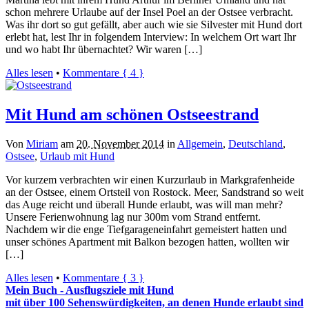
schon mehrere Urlaube auf der Insel Poel an der Ostsee verbracht.
Was ihr dort so gut gefällt, aber auch wie sie Silvester mit Hund dort
erlebt hat, lest Ihr in folgendem Interview: In welchem Ort wart Ihr
und wo habt Ihr übernachtet? Wir waren […]
Alles lesen
•
Kommentare { 4 }
Mit Hund am schönen Ostseestrand
Von
Miriam
am
20. November 2014
in
Allgemein
,
Deutschland
,
Ostsee
,
Urlaub mit Hund
Vor kurzem verbrachten wir einen Kurzurlaub in Markgrafenheide
an der Ostsee, einem Ortsteil von Rostock. Meer, Sandstrand so weit
das Auge reicht und überall Hunde erlaubt, was will man mehr?
Unsere Ferienwohnung lag nur 300m vom Strand entfernt.
Nachdem wir die enge Tiefgarageneinfahrt gemeistert hatten und
unser schönes Apartment mit Balkon bezogen hatten, wollten wir
[…]
Alles lesen
•
Kommentare { 3 }
Mein Buch - Ausflugsziele mit Hund
mit über 100 Sehenswürdigkeiten, an denen Hunde erlaubt sind