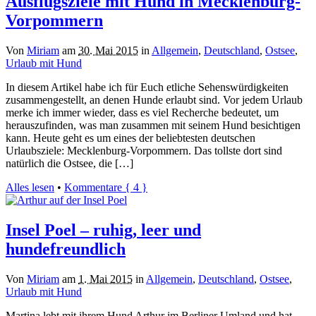
Ausflugsziele mit Hund in Mecklenburg-
Vorpommern
Von
Miriam
am
30. Mai 2015
in
Allgemein
,
Deutschland
,
Ostsee
,
Urlaub mit Hund
In diesem Artikel habe ich für Euch etliche Sehenswürdigkeiten
zusammengestellt, an denen Hunde erlaubt sind. Vor jedem Urlaub
merke ich immer wieder, dass es viel Recherche bedeutet, um
herauszufinden, was man zusammen mit seinem Hund besichtigen
kann. Heute geht es um eines der beliebtesten deutschen
Urlaubsziele: Mecklenburg-Vorpommern. Das tollste dort sind
natürlich die Ostsee, die […]
Alles lesen
•
Kommentare { 4 }
Insel Poel – ruhig, leer und
hundefreundlich
Von
Miriam
am
1. Mai 2015
in
Allgemein
,
Deutschland
,
Ostsee
,
Urlaub mit Hund
Martina lebt mit ihrem Hund Arthur im Berliner Umland und hat