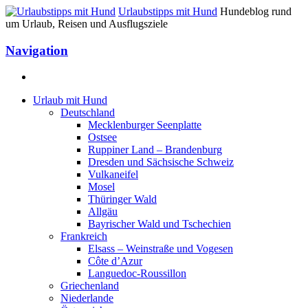
Urlaubstipps mit Hund
Hundeblog rund
um Urlaub, Reisen und Ausflugsziele
Navigation
Urlaub mit Hund
Deutschland
Mecklenburger Seenplatte
Ostsee
Ruppiner Land – Brandenburg
Dresden und Sächsische Schweiz
Vulkaneifel
Mosel
Thüringer Wald
Allgäu
Bayrischer Wald und Tschechien
Frankreich
Elsass – Weinstraße und Vogesen
Côte d’Azur
Languedoc-Roussillon
Griechenland
Niederlande