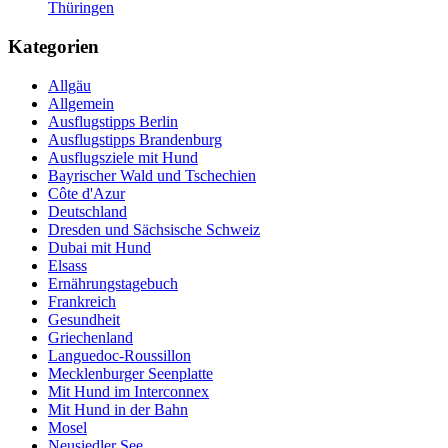
Thüringen
Kategorien
Allgäu
Allgemein
Ausflugstipps Berlin
Ausflugstipps Brandenburg
Ausflugsziele mit Hund
Bayrischer Wald und Tschechien
Côte d'Azur
Deutschland
Dresden und Sächsische Schweiz
Dubai mit Hund
Elsass
Ernährungstagebuch
Frankreich
Gesundheit
Griechenland
Languedoc-Roussillon
Mecklenburger Seenplatte
Mit Hund im Interconnex
Mit Hund in der Bahn
Mosel
Neusiedler See